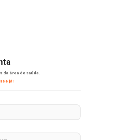
nta
s da área de saúde.
sse já!