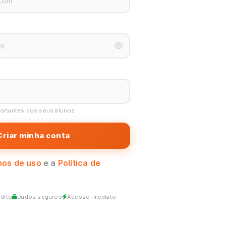
portantes dos seus alunos
Criar minha conta
os de uso
e a
Política de
dito
Dados seguros
Acesso imediato